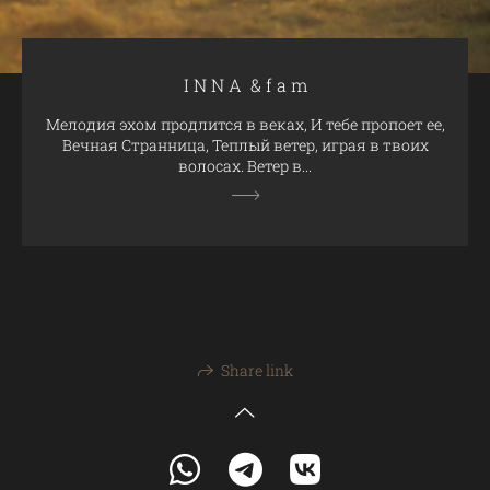
I N N A & f a m
Мелодия эхом продлится в веках, И тебе пропоет ее,
Вечная Странница, Теплый ветер, играя в твоих
волосах. Ветер в...
Share link