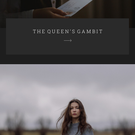
T H E Q U E E N ’ S G A M B I T